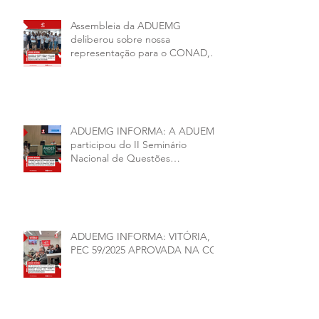
Assembleia da ADUEMG
deliberou sobre nossa
representação para o CONAD, a
comissão eleitoral da diretoria
executiva da ADUEMG e a
conjuntura política da
universidade.
ADUEMG INFORMA: A ADUEMG
participou do II Seminário
Nacional de Questões
Organizativas, Administrativas,
Financeiras e Políticas do ANDES-
SN
ADUEMG INFORMA: VITÓRIA,
PEC 59/2025 APROVADA NA CCJ