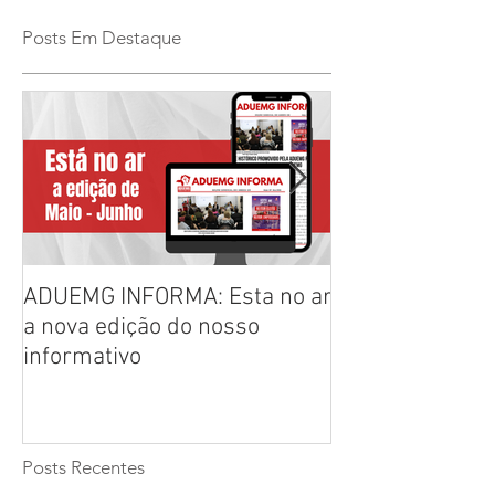
Posts Em Destaque
ADUEMG INFORMA: Esta no ar
RELAÇÃO PREL
a nova edição do nosso
CHAPAS INSCRI
informativo
ELEIÇÕES ADU
2026/2028
Posts Recentes