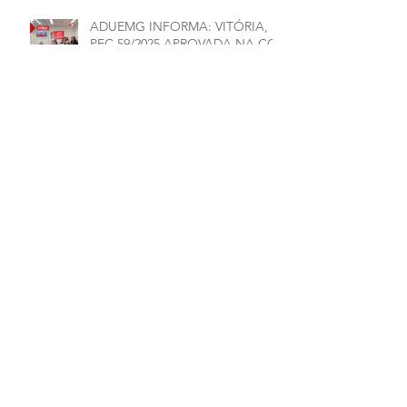
ADUEMG INFORMA: VITÓRIA,
PEC 59/2025 APROVADA NA CCJ
ADUEMG INFORMA: CHAPAS 1
E 2 ASSINAM CARTA
COMPROMISSO
Arquivo
julho de 2026
(1)
1 post
junho de 2026
(5)
5 posts
maio de 2026
(7)
7 posts
março de 2026
(2)
2 posts
janeiro de 2026
(1)
1 post