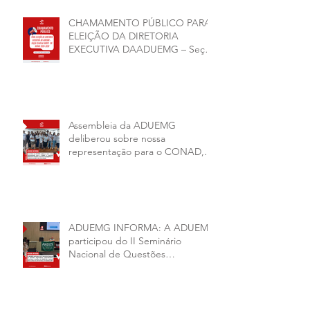
CHAMAMENTO PÚBLICO PARA
ELEIÇÃO DA DIRETORIA
EXECUTIVA DAADUEMG – Seção
Sindical ANDES -SN BIÊNIO
2026–2028
Assembleia da ADUEMG
deliberou sobre nossa
representação para o CONAD, a
comissão eleitoral da diretoria
executiva da ADUEMG e a
conjuntura política da
universidade.
ADUEMG INFORMA: A ADUEMG
participou do II Seminário
Nacional de Questões
Organizativas, Administrativas,
Financeiras e Políticas do ANDES-
SN