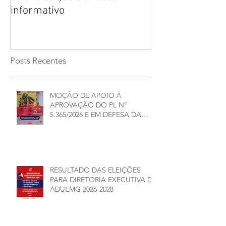
informativo
ELEIÇÕES ADU
2026/2028
Posts Recentes
MOÇÃO DE APOIO À
APROVAÇÃO DO PL Nº
5.365/2026 E EM DEFESA DA
DEMOCRACIA E DA
AUTONOMIA NAS
UNIVERSIDADES ESTADUAIS DE
MINAS GERAIS
RESULTADO DAS ELEIÇÕES
PARA DIRETORIA EXECUTIVA DA
ADUEMG 2026-2028