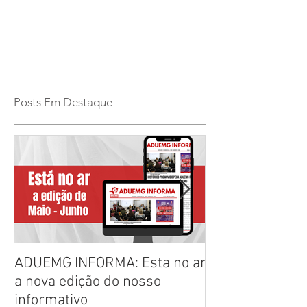
Posts Em Destaque
ADUEMG INFORMA: Esta no ar
RELAÇÃO PREL
a nova edição do nosso
CHAPAS INSCRI
informativo
ELEIÇÕES ADU