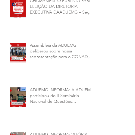
CHAMAMENTO PÚBLICO PARA
ELEIÇÃO DA DIRETORIA
EXECUTIVA DAADUEMG – Seção
Sindical ANDES -SN BIÊNIO
2026–2028
Assembleia da ADUEMG
deliberou sobre nossa
representação para o CONAD, a
comissão eleitoral da diretoria
executiva da ADUEMG e a
conjuntura política da
universidade.
ADUEMG INFORMA: A ADUEMG
participou do II Seminário
Nacional de Questões
Organizativas, Administrativas,
Financeiras e Políticas do ANDES-
SN
ADUEMG INFORMA: VITÓRIA,