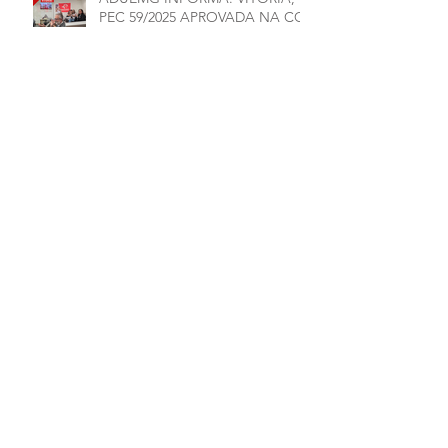
PEC 59/2025 APROVADA NA CCJ
ADUEMG INFORMA: CHAPAS 1
E 2 ASSINAM CARTA
COMPROMISSO
Arquivo
julho de 2026
(1)
1 post
junho de 2026
(5)
5 posts
maio de 2026
(7)
7 posts
março de 2026
(2)
2 posts
janeiro de 2026
(1)
1 post
dezembro de 2025
(4)
4 posts