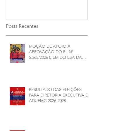
2026/2028
Posts Recentes
MOÇÃO DE APOIO À
APROVAÇÃO DO PL Nº
5.365/2026 E EM DEFESA DA
DEMOCRACIA E DA
AUTONOMIA NAS
UNIVERSIDADES ESTADUAIS DE
MINAS GERAIS
RESULTADO DAS ELEIÇÕES
PARA DIRETORIA EXECUTIVA DA
ADUEMG 2026-2028