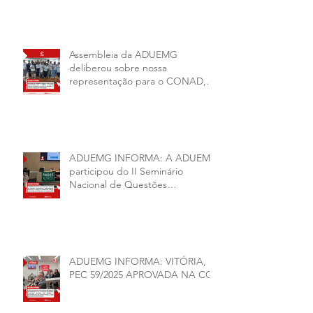
2026–2028
Assembleia da ADUEMG
deliberou sobre nossa
representação para o CONAD, a
comissão eleitoral da diretoria
executiva da ADUEMG e a
conjuntura política da
universidade.
ADUEMG INFORMA: A ADUEMG
participou do II Seminário
Nacional de Questões
Organizativas, Administrativas,
Financeiras e Políticas do ANDES-
SN
ADUEMG INFORMA: VITÓRIA,
PEC 59/2025 APROVADA NA CCJ