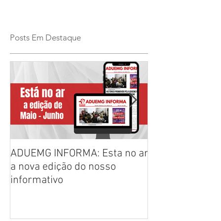
Posts Em Destaque
ADUEMG INFORMA: Esta no ar
RELAÇÃO PREL
a nova edição do nosso
CHAPAS INSCRI
informativo
ELEIÇÕES ADU
2026/2028