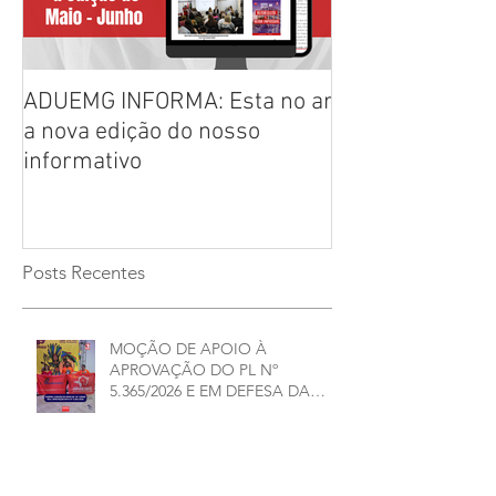
ADUEMG INFORMA: Esta no ar
RELAÇÃO PREL
a nova edição do nosso
CHAPAS INSCRI
informativo
ELEIÇÕES ADU
2026/2028
Posts Recentes
MOÇÃO DE APOIO À
APROVAÇÃO DO PL Nº
5.365/2026 E EM DEFESA DA
DEMOCRACIA E DA
AUTONOMIA NAS
UNIVERSIDADES ESTADUAIS DE
MINAS GERAIS