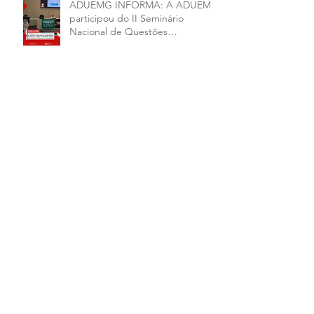
ADUEMG INFORMA: A ADUEMG
participou do II Seminário
Nacional de Questões
Organizativas, Administrativas,
Financeiras e Políticas do ANDES-
SN
ADUEMG INFORMA: VITÓRIA,
PEC 59/2025 APROVADA NA CCJ
ADUEMG INFORMA: CHAPAS 1
E 2 ASSINAM CARTA
COMPROMISSO
Arquivo