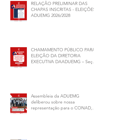
RELAÇÃO PRELIMINAR DAS
CHAPAS INSCRITAS - ELEIÇÕES
ADUEMG 2026/2028
CHAMAMENTO PÚBLICO PARA
ELEIÇÃO DA DIRETORIA
EXECUTIVA DAADUEMG – Seção
Sindical ANDES -SN BIÊNIO
2026–2028
Assembleia da ADUEMG
deliberou sobre nossa
representação para o CONAD, a
comissão eleitoral da diretoria
executiva da ADUEMG e a
conjuntura política da
universidade.