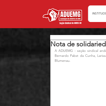
INSTITUC
Nota de solidari
A ADUEMG - seção sindical andes
Bernardo Pabst da Cunha, Lariss
Blumenau.