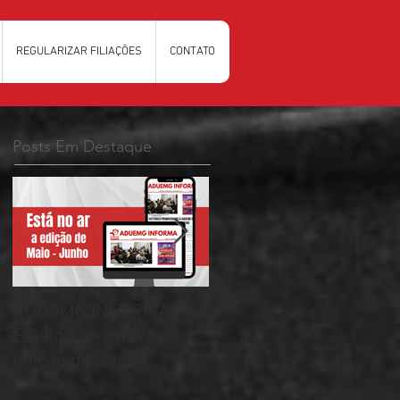
REGULARIZAR FILIAÇÕES
CONTATO
Posts Em Destaque
ADUEMG INFORMA:
RELAÇÃO PRELIMINAR
Esta no ar a nova
DAS CHAPAS
edição do nosso
INSCRITAS - ELEIÇÕES
informativo
ADUEMG 2026/2028