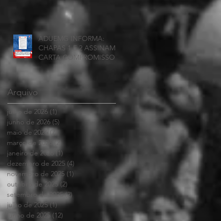
ADUEMG INFORMA:
CHAPAS 1 E 2 ASSINAM
CARTA COMPROMISSO
Arquivo
julho de 2026
(1)
1 post
junho de 2026
(5)
5 posts
maio de 2026
(7)
7 posts
março de 2026
(2)
2 posts
janeiro de 2026
(1)
1 post
dezembro de 2025
(4)
4 posts
novembro de 2025
(1)
1 post
outubro de 2025
(2)
2 posts
setembro de 2025
(2)
2 posts
julho de 2025
(1)
1 post
junho de 2025
(12)
12 posts