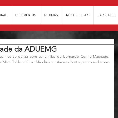
IONAL
DOCUMENTOS
NOTÍCIAS
MÍDIAS SOCIAIS
PARCEIROS
edade da ADUEMG
 - se solidariza com as famílias de Bernardo Cunha Machado, 
a Maia Toldo e Enzo Marchesin. vítimas do ataque à creche em 