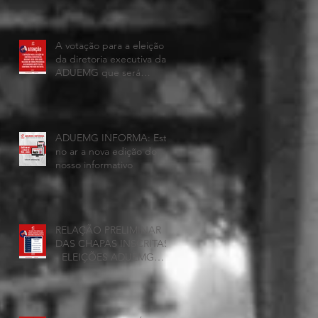
A votação para a eleição
da diretoria executiva da
ADUEMG que será
realizada hoje, 25 de
junho, será presencial nas
unidades.
ADUEMG INFORMA: Esta
no ar a nova edição do
nosso informativo
RELAÇÃO PRELIMINAR
DAS CHAPAS INSCRITAS
- ELEIÇÕES ADUEMG
2026/2028