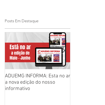
Posts Em Destaque
ADUEMG INFORMA: Esta no ar
RELAÇÃO PREL
a nova edição do nosso
CHAPAS INSCRI
informativo
ELEIÇÕES ADU
2026/2028