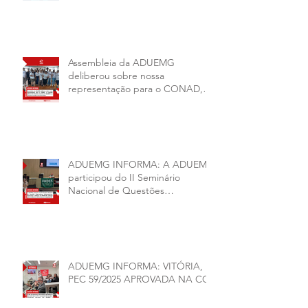
2026–2028
Assembleia da ADUEMG
deliberou sobre nossa
representação para o CONAD, a
comissão eleitoral da diretoria
executiva da ADUEMG e a
conjuntura política da
universidade.
ADUEMG INFORMA: A ADUEMG
participou do II Seminário
Nacional de Questões
Organizativas, Administrativas,
Financeiras e Políticas do ANDES-
SN
ADUEMG INFORMA: VITÓRIA,
PEC 59/2025 APROVADA NA CCJ