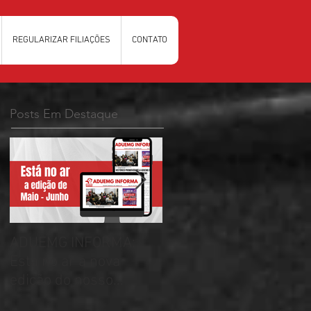
REGULARIZAR FILIAÇÕES
CONTATO
Posts Em Destaque
ADUEMG INFORMA:
RELAÇÃO PRELIMINAR
Esta no ar a nova
DAS CHAPAS
edição do nosso
INSCRITAS - ELEIÇÕES
informativo
ADUEMG 2026/2028