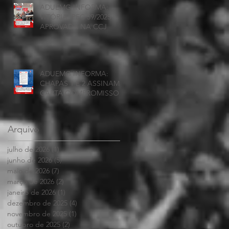
ADUEMG INFORMA:
VITÓRIA, PEC 59/2025
APROVADA NA CCJ
ADUEMG INFORMA:
CHAPAS 1 E 2 ASSINAM
CARTA COMPROMISSO
Arquivo
julho de 2026
(1)
1 post
junho de 2026
(5)
5 posts
maio de 2026
(7)
7 posts
março de 2026
(2)
2 posts
janeiro de 2026
(1)
1 post
dezembro de 2025
(4)
4 posts
novembro de 2025
(1)
1 post
outubro de 2025
(2)
2 posts