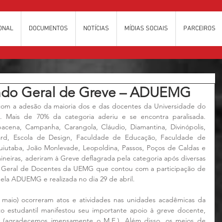
IONAL
DOCUMENTOS
NOTÍCIAS
MÍDIAS SOCIAIS
PARCEIROS
ndo Geral de Greve – ADUEMG
m a adesão da maioria dos e das docentes da Universidade do 
 Mais de 70% da categoria aderiu e se encontra paralisada. 
cena, Campanha, Carangola, Cláudio, Diamantina, Divinópolis, 
ard, Escola de Design, Faculdade de Educação, Faculdade de 
, Ituiutaba, João Monlevade, Leopoldina, Passos, Poços de Caldas e 
ineiras, aderiram à Greve deflagrada pela categoria após diversas 
ia Geral de Docentes da UEMG que contou com a participação de 
ela ADUEMG e realizada no dia 29 de abril.
 maio) ocorreram atos e atividades nas unidades acadêmicas da 
to estudantil manifestou seu importante apoio à greve docente, 
s (agradecemos imensamente o M.E.). Além disso, os meios de 