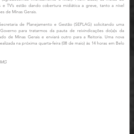
 e TV’s estão dando cobertura midiática a greve, tanto a nível 
ões de Minas Gerais.
cretaria de Planejamento e Gestão (SEPLAG) solicitando uma 
Governo para tratarmos da pauta de reivindicações do(a)s da 
do de Minas Gerais e enviará outro para a Reitoria. Uma nova 
ealizada na próxima quarta-feira (08 de maio) às 14 horas em Belo 
EMG