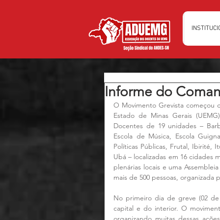
INSTITUC
Informe do Coma
O Movimento Grevista começou co
Estado de Minas Gerais (UEMG).
Docentes de 19 unidades – Barba
Escola de Música, Escola Guign
Políticas Públicas, Frutal, Ibirité
Ubá – localizadas em 16 cidades m
plenárias locais e uma Assemble
mais de 500 pessoas, organizada p
No primeiro dia de greve (02 de
capital e do interior. O movimen
organizando muitas dessas açõe