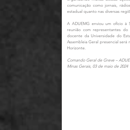
comunicação como jornais, rádios
estadual quanto nas diversas regi
A ADUEMG enviou um ofício à Se
reunião com representantes do 
docente da Universidade do Esta
Assembleia Geral presencial será r
Horizonte.
Comando Geral de Greve – ADU
Minas Gerais, 03 de maio de 2024