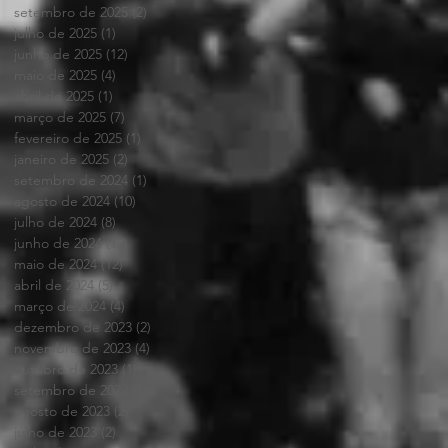
setembro de 2025
(2)
2 posts
julho de 2025
(1)
1 post
junho de 2025
(12)
12 posts
maio de 2025
(4)
4 posts
abril de 2025
(1)
1 post
março de 2025
(7)
7 posts
fevereiro de 2025
(1)
1 post
janeiro de 2025
(2)
2 posts
setembro de 2024
(1)
1 post
agosto de 2024
(10)
10 posts
julho de 2024
(8)
8 posts
junho de 2024
(13)
13 posts
maio de 2024
(12)
12 posts
abril de 2024
(5)
5 posts
março de 2024
(4)
4 posts
dezembro de 2023
(2)
2 posts
novembro de 2023
(4)
4 posts
outubro de 2023
(1)
1 post
setembro de 2023
(7)
7 posts
agosto de 2023
(2)
2 posts
julho de 2023
(2)
2 posts