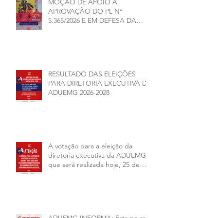
MOÇÃO DE APOIO À
APROVAÇÃO DO PL Nº
5.365/2026 E EM DEFESA DA
DEMOCRACIA E DA
AUTONOMIA NAS
UNIVERSIDADES ESTADUAIS DE
MINAS GERAIS
RESULTADO DAS ELEIÇÕES
PARA DIRETORIA EXECUTIVA DA
ADUEMG 2026-2028
A votação para a eleição da
diretoria executiva da ADUEMG
que será realizada hoje, 25 de
junho, será presencial nas
unidades.
ADUEMG INFORMA: Esta no ar a