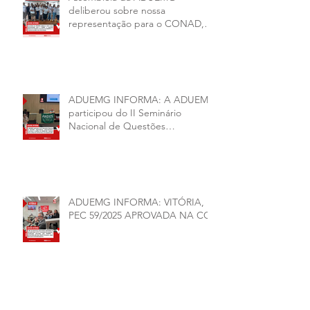
deliberou sobre nossa
representação para o CONAD, a
comissão eleitoral da diretoria
executiva da ADUEMG e a
conjuntura política da
universidade.
ADUEMG INFORMA: A ADUEMG
participou do II Seminário
Nacional de Questões
Organizativas, Administrativas,
Financeiras e Políticas do ANDES-
SN
ADUEMG INFORMA: VITÓRIA,
PEC 59/2025 APROVADA NA CCJ
ADUEMG INFORMA: CHAPAS 1