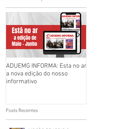
ADUEMG INFORMA: Esta no ar
RELAÇÃO PREL
a nova edição do nosso
CHAPAS INSCRI
informativo
ELEIÇÕES ADU
2026/2028
Posts Recentes