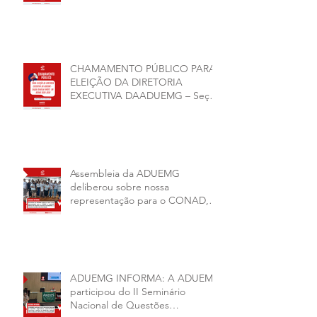
CHAMAMENTO PÚBLICO PARA
ELEIÇÃO DA DIRETORIA
EXECUTIVA DAADUEMG – Seção
Sindical ANDES -SN BIÊNIO
2026–2028
Assembleia da ADUEMG
deliberou sobre nossa
representação para o CONAD, a
comissão eleitoral da diretoria
executiva da ADUEMG e a
conjuntura política da
universidade.
ADUEMG INFORMA: A ADUEMG
participou do II Seminário
Nacional de Questões