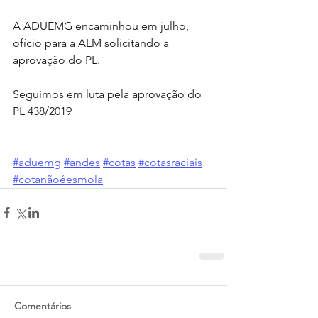
A ADUEMG encaminhou em julho, 
ofício para a ALM solicitando a 
aprovação do PL.
Seguimos em luta pela aprovação do 
PL 438/2019
#aduemg
#andes
#cotas
#cotasraciais
#cotanãoéesmola
Comentários