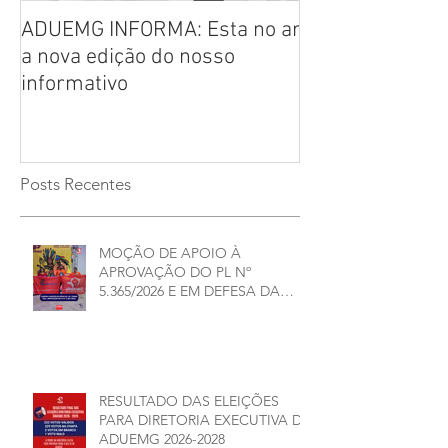
ADUEMG INFORMA: Esta no ar
RELAÇÃO PREL
a nova edição do nosso
CHAPAS INSCRI
informativo
ELEIÇÕES ADU
2026/2028
Posts Recentes
MOÇÃO DE APOIO À
APROVAÇÃO DO PL Nº
5.365/2026 E EM DEFESA DA
DEMOCRACIA E DA
AUTONOMIA NAS
UNIVERSIDADES ESTADUAIS DE
MINAS GERAIS
RESULTADO DAS ELEIÇÕES
PARA DIRETORIA EXECUTIVA DA
ADUEMG 2026-2028