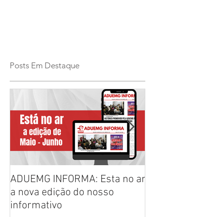
Posts Em Destaque
ADUEMG INFORMA: Esta no ar
RELAÇÃO PREL
a nova edição do nosso
CHAPAS INSCRI
informativo
ELEIÇÕES ADU