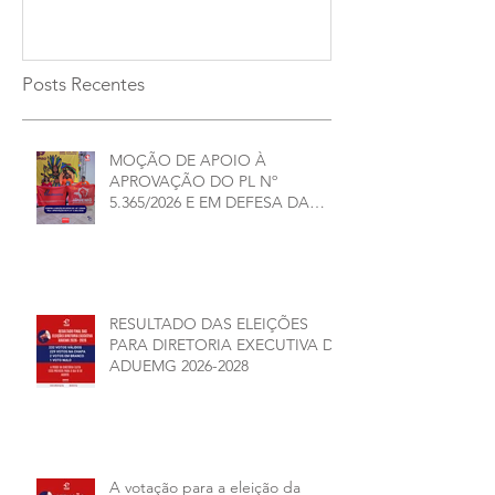
2026/2028
Posts Recentes
MOÇÃO DE APOIO À
APROVAÇÃO DO PL Nº
5.365/2026 E EM DEFESA DA
DEMOCRACIA E DA
AUTONOMIA NAS
UNIVERSIDADES ESTADUAIS DE
MINAS GERAIS
RESULTADO DAS ELEIÇÕES
PARA DIRETORIA EXECUTIVA DA
ADUEMG 2026-2028
A votação para a eleição da