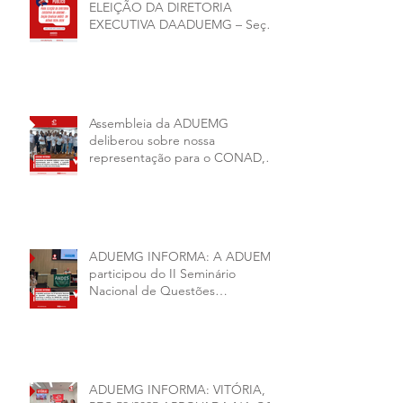
ELEIÇÃO DA DIRETORIA
EXECUTIVA DAADUEMG – Seção
Sindical ANDES -SN BIÊNIO
2026–2028
Assembleia da ADUEMG
deliberou sobre nossa
representação para o CONAD, a
comissão eleitoral da diretoria
executiva da ADUEMG e a
conjuntura política da
universidade.
ADUEMG INFORMA: A ADUEMG
participou do II Seminário
Nacional de Questões
Organizativas, Administrativas,
Financeiras e Políticas do ANDES-
SN
ADUEMG INFORMA: VITÓRIA,