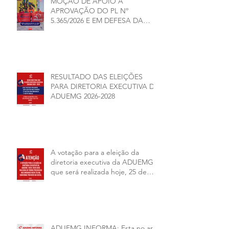
MOÇÃO DE APOIO À
APROVAÇÃO DO PL Nº
5.365/2026 E EM DEFESA DA
DEMOCRACIA E DA
AUTONOMIA NAS
UNIVERSIDADES ESTADUAIS DE
MINAS GERAIS
RESULTADO DAS ELEIÇÕES
PARA DIRETORIA EXECUTIVA DA
ADUEMG 2026-2028
A votação para a eleição da
diretoria executiva da ADUEMG
que será realizada hoje, 25 de
junho, será presencial nas
unidades.
ADUEMG INFORMA: Esta no ar a