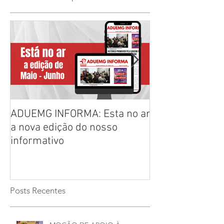
ADUEMG INFORMA: Esta no ar
RELAÇÃO PREL
a nova edição do nosso
CHAPAS INSCRI
informativo
ELEIÇÕES ADU
2026/2028
Posts Recentes