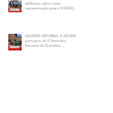
deliberou sobre nossa
representação para o CONAD, a
comissão eleitoral da diretoria
executiva da ADUEMG e a
conjuntura política da
universidade.
ADUEMG INFORMA: A ADUEMG
participou do II Seminário
Nacional de Questões
Organizativas, Administrativas,
Financeiras e Políticas do ANDES-
SN
ADUEMG INFORMA: VITÓRIA,
PEC 59/2025 APROVADA NA CCJ
ADUEMG INFORMA: CHAPAS 1